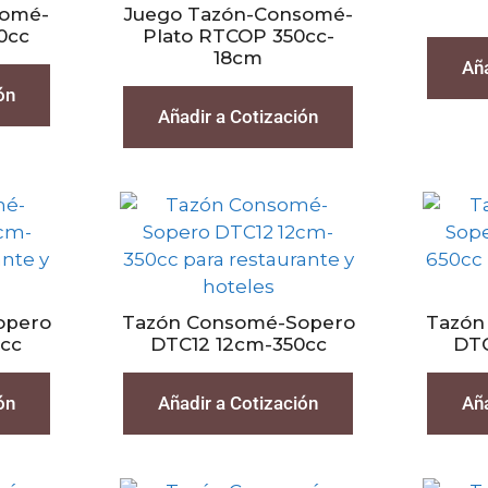
somé-
Juego Tazón-Consomé-
0cc
Plato RTCOP 350cc-
18cm
Aña
ón
Añadir a Cotización
opero
Tazón Consomé-Sopero
Tazón
0cc
DTC12 12cm-350cc
DTC
ón
Añadir a Cotización
Aña