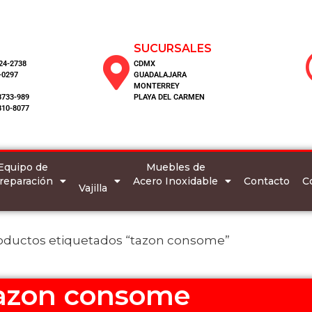
SUCURSALES
124-2738
CDMX
-0297
GUADALAJARA
MONTERREY
8733-989
PLAYA DEL CARMEN
810-8077
Equipo de
Muebles de
reparación
Acero Inoxidable
C
Contacto
Vajilla
oductos etiquetados “tazon consome”
azon consome