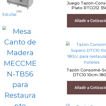
Juego Tazón-Con
Plato RTCO12 35
(36)
Estufas
Añadir a Cotizaci
Tazón Consomé-S
DTC10 10cm-18
Añadir a Cotizaci