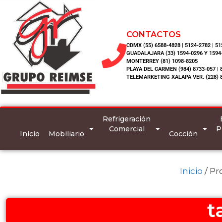
CONTACTOS
CDMX (55) 6588-4828 | 5124-2782 | 5
GUADALAJARA (33) 1594-0296 Y 1594
MONTERREY (81) 1098-8205
PLAYA DEL CARMEN (984) 8733-057 | 
TELEMARKETING XALAPA VER. (228) 
Refrigeración
Comercial
P
Inicio
Mobiliario
Cocción
Inicio
/ Pr
t