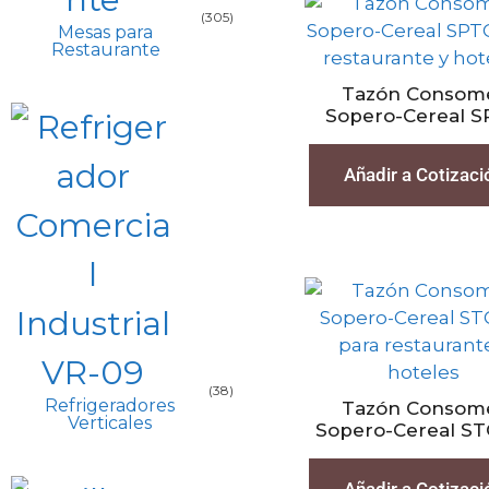
(305)
Mesas para
Restaurante
Tazón Consom
Sopero-Cereal 
Añadir a Cotizaci
(38)
Refrigeradores
Tazón Consom
Verticales
Sopero-Cereal ST
Añadir a Cotizaci