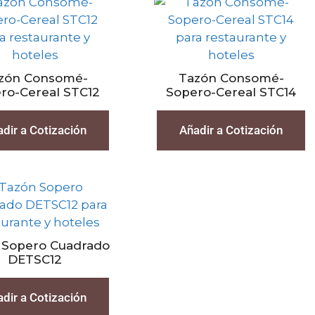
zón Consomé-
Tazón Consomé-
ro-Cereal STC12
Sopero-Cereal STC14
dir a Cotización
Añadir a Cotización
 Sopero Cuadrado
DETSC12
dir a Cotización