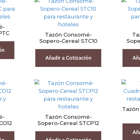
é-
SPTC
Tazón Consomé-
Ta
Sopero-Cereal STC10
Sope
ón
Añadir a Cotización
Aña
Tazón
é-
Tazón Consomé-
CO12
Sopero-Cereal STCP12
Aña
ón
Añadir a Cotización