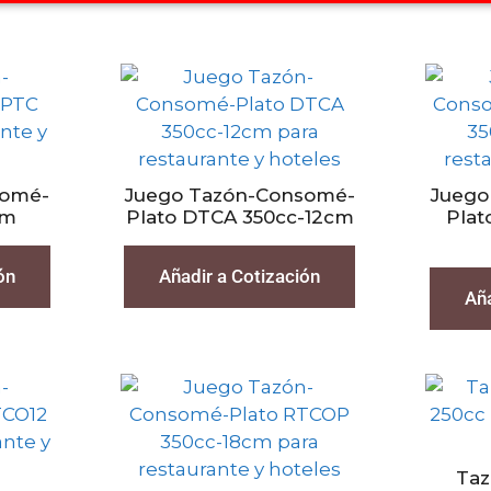
somé-
Juego Tazón-Consomé-
Juego
cm
Plato DTCA 350cc-12cm
Plat
ón
Añadir a Cotización
Aña
Ta