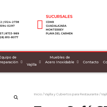
SUCURSALES
2 | 5124-2738
CDMX
 1594-0297
GUADALAJARA
MONTERREY
57 | 8733-989
PLAYA DEL CARMEN
28) 810-8077
Equipo de
Muebles de
reparación
Acero Inoxidable
Co
Contacto
Vajilla
Inicio
/
Vajilla y Cubiertos para Restaurante
/
Vaji