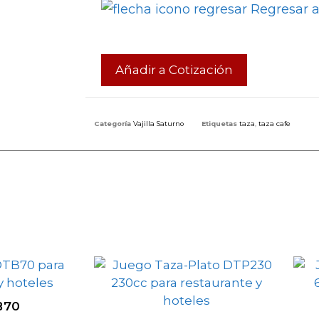
Regresar a 
Añadir a Cotización
Categoría
Vajilla Saturno
Etiquetas
taza
,
taza cafe
B70