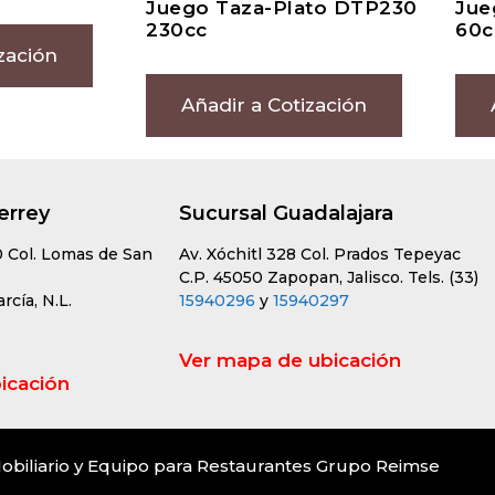
Juego Taza-Plato DTP230
Jue
230cc
60c
zación
Añadir a Cotización
errey
Sucursal Guadalajara
0 Col. Lomas de San
Av. Xóchitl 328 Col. Prados Tepeyac
C.P. 45050 Zapopan, Jalisco. Tels. (33)
cía, N.L.
15940296
y
15940297
Ver mapa de ubicación
icación
obiliario y Equipo para Restaurantes Grupo Reimse