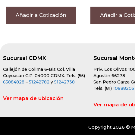
Añadir a Cotización
Añadir a Coti
Sucursal CDMX
Sucursal Mont
Callejón de Colima 6-Bis Col. Villa
Priv. Los Olivos 10
Coyoacán C.P. 04000 CDMX. Tels. (55)
Agustín 66278
65884828
–
51242782
y
51242738
San Pedro Garza Gar
Tels. (81)
10988205
Ver mapa de ubicación
Ver mapa de ub
Copyright 2026 © M