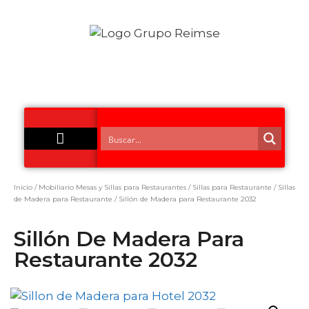
Acero Inoxidable
Inicio
/
Mobiliario Mesas y Sillas para Restaurantes
/
Sillas para Restaurante
/
Sillas
de Madera para Restaurante
/ Sillón de Madera para Restaurante 2032
Sillón De Madera Para
Restaurante 2032