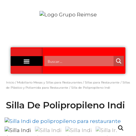
Acero Inoxidable
Inicio
/
Mobiliario Mesas y Sillas para Restaurantes
/
Sillas para Restaurante
/
Sillas
de Plástico y Poliamida para Restaurante
/ Silla de Polipropileno Indi
Silla De Polipropileno Indi