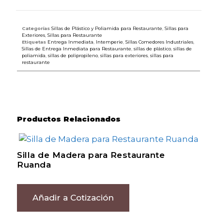
Categorías
Sillas de Plástico y Poliamida para Restaurante
,
Sillas para
Exteriores
,
Sillas para Restaurante
Etiquetas
Entrega Inmediata
,
Intemperie
,
Sillas Comedores Industriales
,
Sillas de Entrega Inmediata para Restaurante
,
sillas de plástico
,
sillas de
poliamida
,
sillas de polipropileno
,
sillas para exteriores
,
sillas para
restaurante
Productos Relacionados
Silla de Madera para Restaurante
Ruanda
Añadir a Cotización