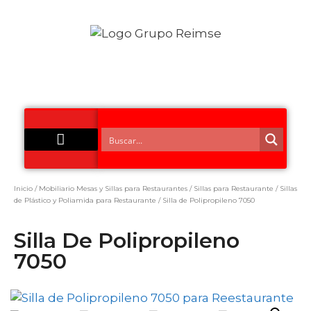
Acero Inoxidable
Inicio
/
Mobiliario Mesas y Sillas para Restaurantes
/
Sillas para Restaurante
/
Sillas
de Plástico y Poliamida para Restaurante
/ Silla de Polipropileno 7050
Silla De Polipropileno
7050