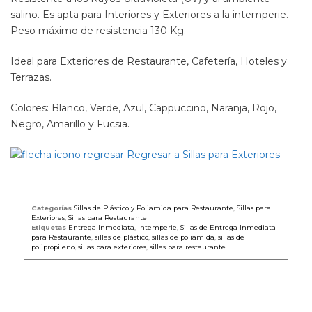
salino. Es apta para Interiores y Exteriores a la intemperie.
Peso máximo de resistencia 130 Kg.
Ideal para Exteriores de Restaurante, Cafetería, Hoteles y
Terrazas.
Colores: Blanco, Verde, Azul, Cappuccino, Naranja, Rojo,
Negro, Amarillo y Fucsia.
Regresar a Sillas para Exteriores
Categorías
Sillas de Plástico y Poliamida para Restaurante
,
Sillas para
Exteriores
,
Sillas para Restaurante
Etiquetas
Entrega Inmediata
,
Intemperie
,
Sillas de Entrega Inmediata
para Restaurante
,
sillas de plástico
,
sillas de poliamida
,
sillas de
polipropileno
,
sillas para exteriores
,
sillas para restaurante