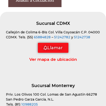
Añadir a Cotización
Sucursal CDMX
Callejón de Colima 6-Bis Col. Villa Coyoacán C.P. 04000
CDMX. Tels. (55)
65884828
–
51242782
y
51242738
Llamar
Ver mapa de ubicación
Sucursal Monterrey
Priv. Los Olivos 100 Col. Lomas de San Agustín 66278
San Pedro Garza García, N.L.
Tels. (81)
10988205