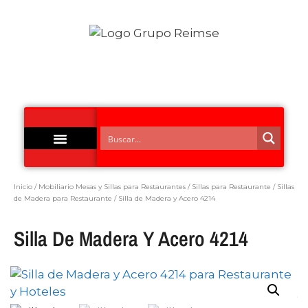
Acero Inoxidable
Inicio
/
Mobiliario Mesas y Sillas para Restaurantes
/
Sillas para Restaurante
/
Sillas
de Madera para Restaurante
/ Silla de Madera y Acero 4214
Silla De Madera Y Acero 4214