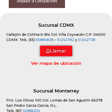
Añadir a Cotización
Sucursal CDMX
Callejón de Colima 6-Bis Col. Villa Coyoacán C.P. 04000
CDMX. Tels. (55)
65884828
–
51242782
y
51242738
Llamar
Ver mapa de ubicación
Sucursal Monterrey
Priv. Los Olivos 100 Col. Lomas de San Agustín 66278
San Pedro Garza García, N.L.
Tels. (81)
10988205