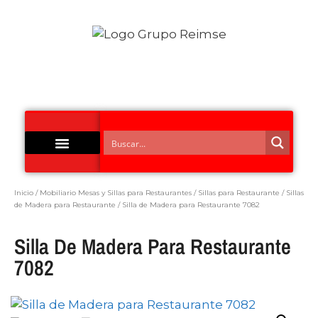
Acero Inoxidable
Inicio
/
Mobiliario Mesas y Sillas para Restaurantes
/
Sillas para Restaurante
/
Sillas
de Madera para Restaurante
/ Silla de Madera para Restaurante 7082
Silla De Madera Para Restaurante
7082