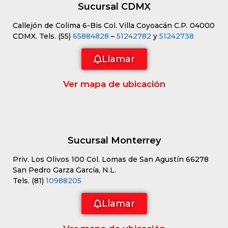
Sucursal CDMX
Callejón de Colima 6-Bis Col. Villa Coyoacán C.P. 04000
CDMX. Tels. (55)
65884828
–
51242782
y
51242738
Llamar
Ver mapa de ubicación
Sucursal Monterrey
Priv. Los Olivos 100 Col. Lomas de San Agustín 66278
San Pedro Garza García, N.L.
Tels. (81)
10988205
Llamar