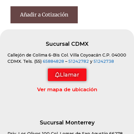
Añadir a Cotización
Sucursal CDMX
Callejón de Colima 6-Bis Col. Villa Coyoacán C.P. 04000
CDMX. Tels. (55)
65884828
–
51242782
y
51242738
Llamar
Ver mapa de ubicación
Sucursal Monterrey
Priv. Los Olivos 100 Col. Lomas de San Agustín 66278