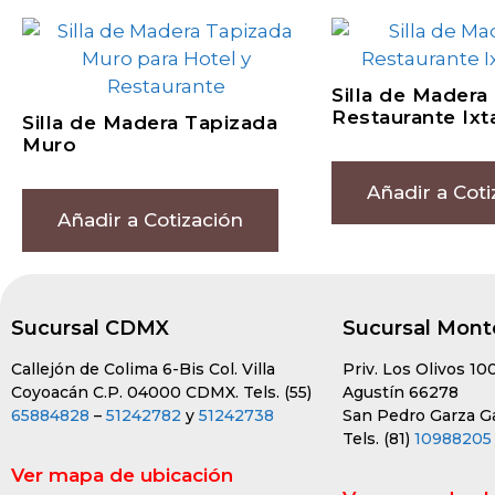
Silla de Madera
Restaurante Ixt
Silla de Madera Tapizada
Muro
Añadir a Coti
Añadir a Cotización
Sucursal CDMX
Sucursal Mont
Callejón de Colima 6-Bis Col. Villa
Priv. Los Olivos 10
Coyoacán C.P. 04000 CDMX. Tels. (55)
Agustín 66278
65884828
–
51242782
y
51242738
San Pedro Garza Gar
Tels. (81)
10988205
Ver mapa de ubicación