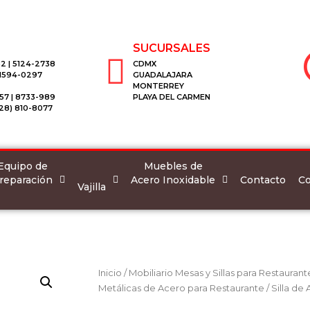
SUCURSALES
2 | 5124-2738
CDMX
 1594-0297
GUADALAJARA
MONTERREY
57 | 8733-989
PLAYA DEL CARMEN
28) 810-8077
Equipo de
Muebles de
reparación
Acero Inoxidable
Co
Contacto
Vajilla
Inicio
/
Mobiliario Mesas y Sillas para Restaurant
Metálicas de Acero para Restaurante
/ Silla de