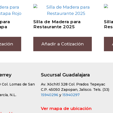
 para
Silla de Madera para
Sil
apa
Restaurante 2025
Res
zación
Añadir a Cotización
errey
Sucursal Guadalajara
0 Col. Lomas de San
Av. Xóchitl 328 Col. Prados Tepeyac
C.P. 45050 Zapopan, Jalisco. Tels. (33)
cía, N.L.
15940296
y
15940297
Ver mapa de ubicación