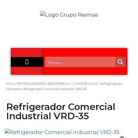
Acero Inoxidable
Inicio
/
REFRIGERADORES INDUSTRIALES Y COMERCIALES
/
Refrigeradores
Verticales
/ Refrigerador Comercial Industrial VRD-35
Refrigerador Comercial
Industrial VRD-35