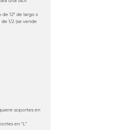
ara una fácil
de 12″ de largo x
 de 1/2 (se vende
quiere soportes en
ortes en “L”