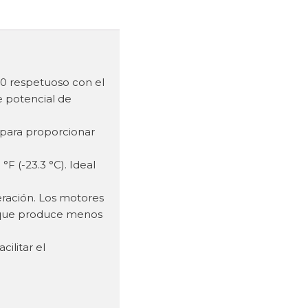
90 respetuoso con el
e potencial de
o para proporcionar
F (-23.3 °C). Ideal
ración. Los motores
o que produce menos
ilitar el