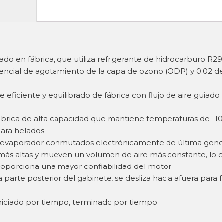
do en fábrica, que utiliza refrigerante de hidrocarburo R2
encial de agotamiento de la capa de ozono (ODP) y 0.02 d
eficiente y equilibrado de fábrica con flujo de aire guiad
ábrica de alta capacidad que mantiene temperaturas de -10 °
ara helados
 evaporador conmutados electrónicamente de última gene
más altas y mueven un volumen de aire más constante, l
roporciona una mayor confiabilidad del motor
arte posterior del gabinete, se desliza hacia afuera para fac
niciado por tiempo, terminado por tiempo