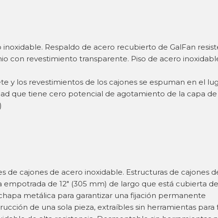
o inoxidable. Respaldo de acero recubierto de GalFan resist
inio con revestimiento transparente. Piso de acero inoxidab
ete y los revestimientos de los cajones se espuman en el lug
idad que tiene cero potencial de agotamiento de la capa d
)
es de cajones de acero inoxidable. Estructuras de cajones d
a empotrada de 12″ (305 mm) de largo que está cubierta d
 chapa metálica para garantizar una fijación permanente
cción de una sola pieza, extraíbles sin herramientas para fa