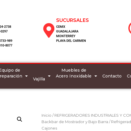
SUCURSALES
124-2738
CDMX
-0297
GUADALAJARA
MONTERREY
8733-989
PLAYA DEL CARMEN
810-8077
Equipo de
Muebles de
reparación
Acero Inoxidable
C
Contacto
Vajilla
Inicio
/
REFRIGERADORES INDUSTRIALES Y CO
Backbar de Mostrador y Bajo Barra
/ Refriger
Cajones