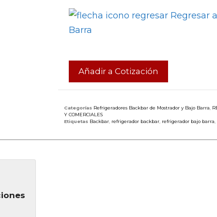
Regresar a
Barra
Añadir a Cotización
Categorías
Refrigeradores Backbar de Mostrador y Bajo Barra
,
R
Y COMERCIALES
Etiquetas
Backbar
,
refrigerador backbar
,
refrigerador bajo barra
,
ciones