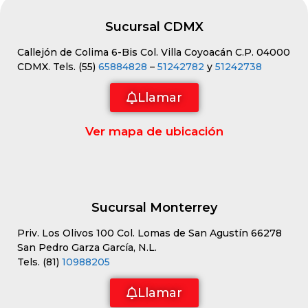
Sucursal CDMX
Callejón de Colima 6-Bis Col. Villa Coyoacán C.P. 04000
CDMX. Tels. (55)
65884828
–
51242782
y
51242738
Llamar
Ver mapa de ubicación
Sucursal Monterrey
Priv. Los Olivos 100 Col. Lomas de San Agustín 66278
San Pedro Garza García, N.L.
Tels. (81)
10988205
Llamar