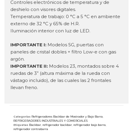
Controles electrónicos de temperatura y de
deshielo con visores digitales.
Temperatura de trabajo: 0 °C a 5 °C en ambiente
externo de 32 °C y 65% de H.R.
Iluminación interior con luz de LED.
IMPORTANTE I:
Modelos SG, puertas con
paneles de cristal dobles + filtro Low-e con gas
argón.
IMPORTANTE II:
Modelos 23, montados sobre 4
ruedas de 3” (altura máxima de la rueda con
vástago incluido), de las cuales las 2 frontales
llevan freno.
Categorías
Refrigeradores Backbar de Mostrador y Bajo Barra
,
REFRIGERADORES INDUSTRIALES Y COMERCIALES
Etiquetas
Backbar
,
refrigerador backbar
,
refrigerador bajo barra
,
refrigerador contrabarra