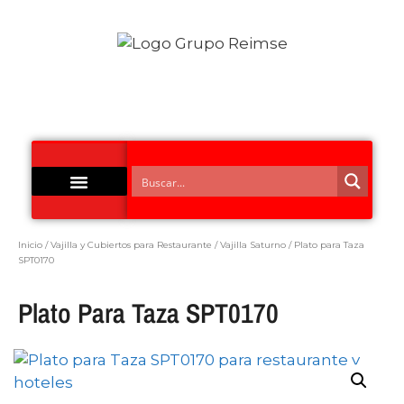
Acero Inoxidable
Inicio
/
Vajilla y Cubiertos para Restaurante
/
Vajilla Saturno
/ Plato para Taza
SPT0170
Plato Para Taza SPT0170