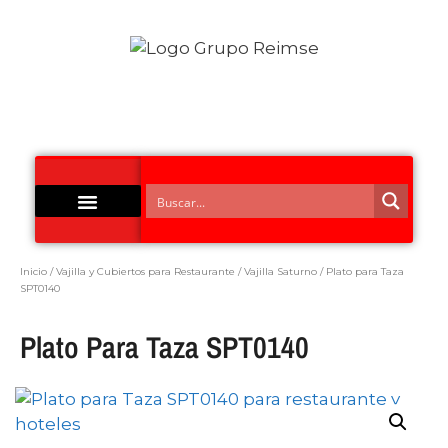
Acero Inoxidable
Inicio
/
Vajilla y Cubiertos para Restaurante
/
Vajilla Saturno
/ Plato para Taza
SPT0140
Plato Para Taza SPT0140