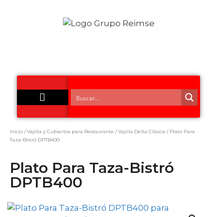
Acero Inoxidable
Inicio
/
Vajilla y Cubiertos para Restaurante
/
Vajilla Delta Clásica
/ Plato Para
Taza-Bistró DPTB400
Plato Para Taza-Bistró
DPTB400