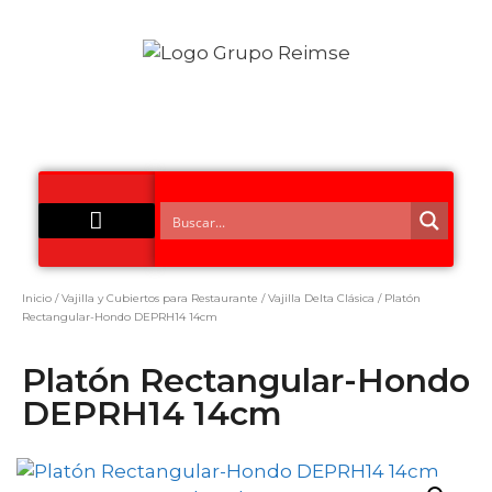
Acero Inoxidable
Inicio
/
Vajilla y Cubiertos para Restaurante
/
Vajilla Delta Clásica
/ Platón
Rectangular-Hondo DEPRH14 14cm
Platón Rectangular-Hondo
DEPRH14 14cm