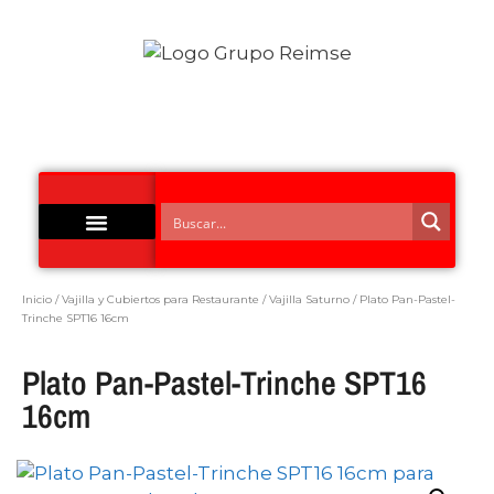
Acero Inoxidable
Inicio
/
Vajilla y Cubiertos para Restaurante
/
Vajilla Saturno
/ Plato Pan-Pastel-
Trinche SPT16 16cm
Plato Pan-Pastel-Trinche SPT16
16cm