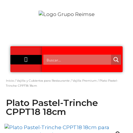
Acero Inoxidable
Inicio
/
Vajilla y Cubiertos para Restaurante
/
Vajilla Premium
/ Plato Pastel-
Trinche CPPT18 18cm
Plato Pastel-Trinche
CPPT18 18cm