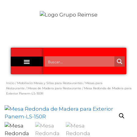
Acero Inoxidable
Inicio
/
Mobiliario Mesas y Sillas para Restaurantes
/
Mesas para
Restaurante
/
Mesas de Madera para Restaurante
/ Mesa Redonda de Madera para
Exterior Panem-LS-150R