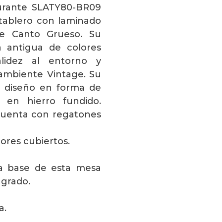
aurante SLATY80-BR09
tablero con laminado
de Canto Grueso. Su
a antigua de colores
alidez al entorno y
ambiente Vintage. Su
l diseño en forma de
 en hierro fundido.
cuenta con regatones
iores cubiertos.
la base de esta mesa
agrado.
a.