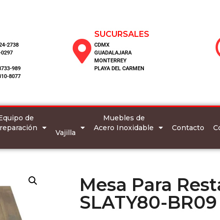
SUCURSALES
124-2738
CDMX
-0297
GUADALAJARA
MONTERREY
8733-989
PLAYA DEL CARMEN
810-8077
Equipo de
Muebles de
reparación
Acero Inoxidable
C
Contacto
Vajilla
Mesa Para Rest
SLATY80-BR09