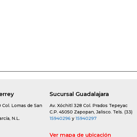
errey
Sucursal Guadalajara
0 Col. Lomas de San
Av. Xóchitl 328 Col. Prados Tepeyac
C.P. 45050 Zapopan, Jalisco. Tels. (33)
cía, N.L.
15940296
y
15940297
Ver mapa de ubicación