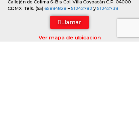
Callejón de Colima 6-Bis Col. Villa Coyoacán C.P. 04000
CDMX. Tels. (55)
65884828
–
51242782
y
51242738
Llamar
Ver mapa de ubicación
Sucursal Monterrey
Priv. Los Olivos 100 Col. Lomas de San Agustín 66278
San Pedro Garza García, N.L.
Tels. (81)
10988205
Llamar
Ver mapa de ubicación