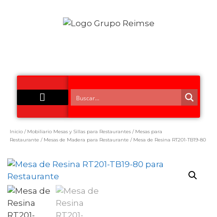
Acero Inoxidable
Inicio
/
Mobiliario Mesas y Sillas para Restaurantes
/
Mesas para
Restaurante
/
Mesas de Madera para Restaurante
/ Mesa de Resina RT201-TB19-80