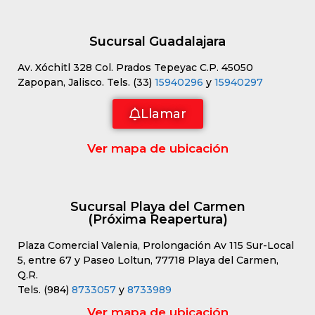
Sucursal Guadalajara
Av. Xóchitl 328 Col. Prados Tepeyac C.P. 45050
Zapopan, Jalisco. Tels. (33)
15940296
y
15940297
Llamar
Ver mapa de ubicación
Sucursal Playa del Carmen
(Próxima Reapertura)
Plaza Comercial Valenia, Prolongación Av 115 Sur-Local
5, entre 67 y Paseo Loltun, 77718 Playa del Carmen,
Q.R.
Tels. (984)
8733057
y
8733989
Ver mapa de ubicación