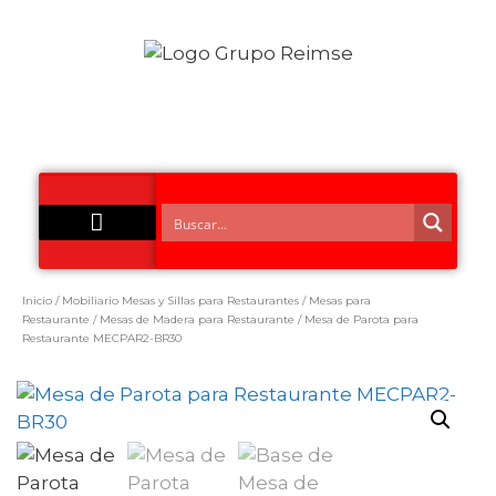
Acero Inoxidable
Inicio
/
Mobiliario Mesas y Sillas para Restaurantes
/
Mesas para
Restaurante
/
Mesas de Madera para Restaurante
/ Mesa de Parota para
Restaurante MECPAR2-BR30