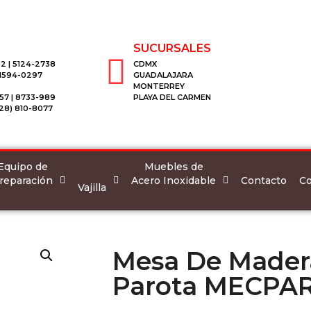
SUCURSALES
2 | 5124-2738
CDMX
 1594-0297
GUADALAJARA
MONTERREY
57 | 8733-989
PLAYA DEL CARMEN
28) 810-8077
Equipo de
Muebles de
reparación
Acero Inoxidable
Co
Contacto
Vajilla
Mesa De Mader
Parota MECPAR