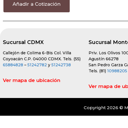
Añadir a Cotización
Sucursal CDMX
Sucursal Mont
Callejón de Colima 6-Bis Col. Villa
Priv. Los Olivos 10
Coyoacán C.P. 04000 CDMX. Tels. (55)
Agustín 66278
65884828
–
51242782
y
51242738
San Pedro Garza Gar
Tels. (81)
10988205
Ver mapa de ubicación
Ver mapa de ub
Copyright 2026 © M