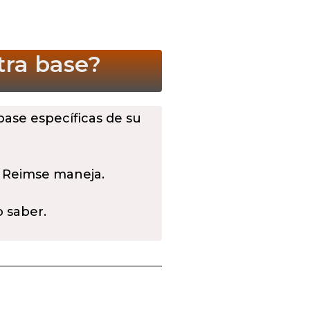
tra base?
 base específicas de su
 Reimse maneja.
o saber.