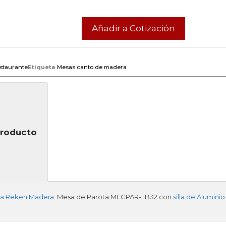
Añadir a Cotización
staurante
Etiqueta
Mesas canto de madera
Producto
lla Reken Madera.
Mesa de Parota MECPAR-TB32 con
silla de Alumini