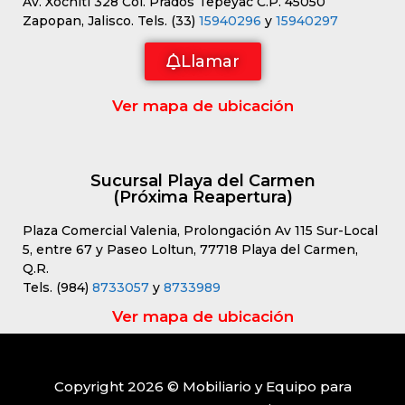
Av. Xóchitl 328 Col. Prados Tepeyac C.P. 45050
Zapopan, Jalisco. Tels. (33)
15940296
y
15940297
Llamar
Ver mapa de ubicación
Sucursal Playa del Carmen
(Próxima Reapertura)
Plaza Comercial Valenia, Prolongación Av 115 Sur-Local
5, entre 67 y Paseo Loltun, 77718 Playa del Carmen,
Q.R.
Tels. (984)
8733057
y
8733989
Ver mapa de ubicación
Copyright 2026 © Mobiliario y Equipo para