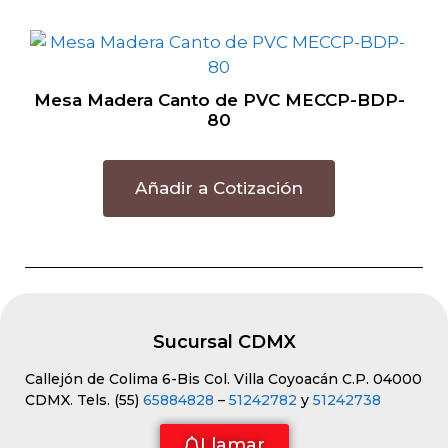
Mesa Madera Canto de PVC MECCP-BDP-
80
Añadir a Cotización
Sucursal CDMX
Callejón de Colima 6-Bis Col. Villa Coyoacán C.P. 04000
CDMX. Tels. (55)
65884828
–
51242782
y
51242738
Llamar