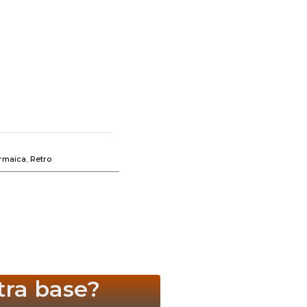
rmaica
,
Retro
tra base?