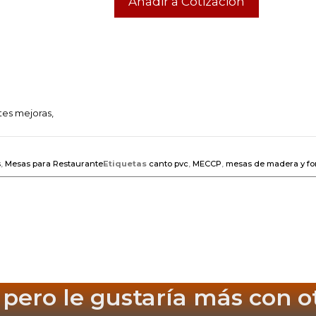
Añadir a Cotización
tes mejoras,
s
,
Mesas para Restaurante
Etiquetas
canto pvc
,
MECCP
,
mesas de madera y fo
 pero le gustaría más
con o