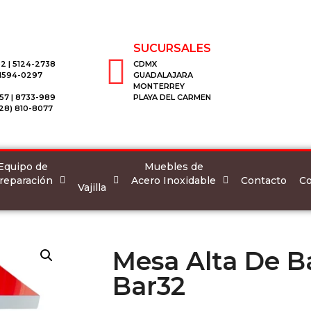
SUCURSALES
2 | 5124-2738
CDMX
 1594-0297
GUADALAJARA
MONTERREY
57 | 8733-989
PLAYA DEL CARMEN
28) 810-8077
Equipo de
Muebles de
reparación
Acero Inoxidable
Co
Contacto
Vajilla
Mesa Alta De B
Bar32