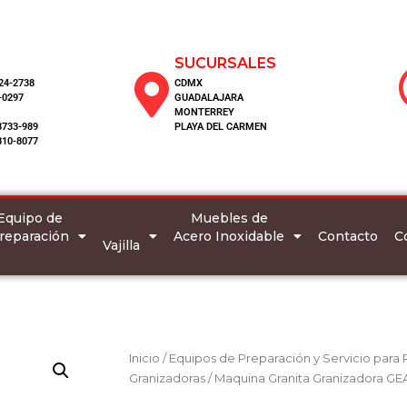
SUCURSALES
124-2738
CDMX
-0297
GUADALAJARA
MONTERREY
8733-989
PLAYA DEL CARMEN
810-8077
Equipo de
Muebles de
reparación
Acero Inoxidable
C
Contacto
Vajilla
Inicio
/
Equipos de Preparación y Servicio para
Granizadoras
/ Maquina Granita Granizadora GE