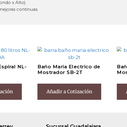
ondo x Alto).
mejoras continuas.
spiral NL-
Baño Maria Electrico de
Bañ
Mostrador SB-2T
Mos
zación
Añadir a Cotización
errey
Sucursal Guadalajara