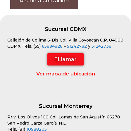
Añadir a Cotización
Sucursal CDMX
Callejón de Colima 6-Bis Col. Villa Coyoacán C.P. 04000
CDMX. Tels. (55)
65884828
–
51242782
y
51242738
Llamar
Ver mapa de ubicación
Sucursal Monterrey
Priv. Los Olivos 100 Col. Lomas de San Agustín 66278
San Pedro Garza García, N.L.
Tels. (81)
10988205