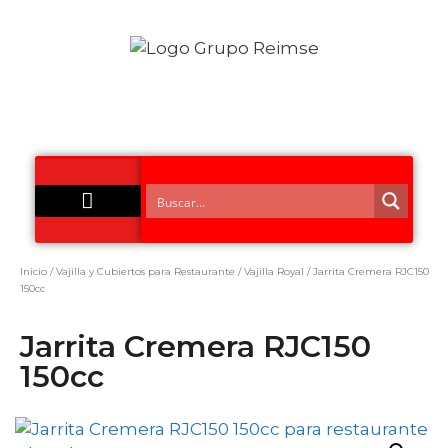
Acero Inoxidable
Inicio
/
Vajilla y Cubiertos para Restaurante
/
Vajilla Royal
/ Jarrita Cremera RJC150
150cc
Jarrita Cremera RJC150
150cc