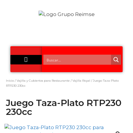
Acero Inoxidable
Inicio
/
Vajilla y Cubiertos para Restaurante
/
Vajilla Royal
/ Juego Taza-Plato
RTP230 230cc
Juego Taza-Plato RTP230
230cc