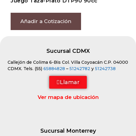
Juego Taza-Plato DTP90 90cc
Añadir a Cotización
Sucursal CDMX
Callejón de Colima 6-Bis Col. Villa Coyoacán C.P. 04000
CDMX. Tels. (55)
65884828
–
51242782
y
51242738
Llamar
Ver mapa de ubicación
Sucursal Monterrey