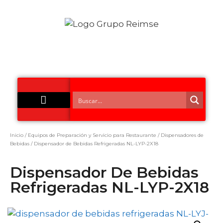
Acero Inoxidable
Inicio
/
Equipos de Preparación y Servicio para Restaurante
/
Dispensadores de
Bebidas
/ Dispensador de Bebidas Refrigeradas NL-LYP-2X18
Dispensador De Bebidas
Refrigeradas NL-LYP-2X18