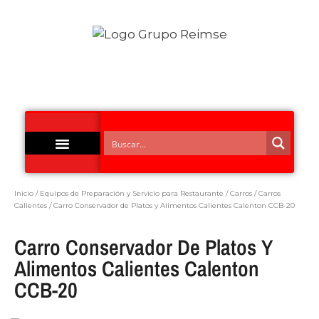
Acero Inoxidable
Inicio
/
Equipos de Preparación y Servicio para Restaurante
/
Carros
/
Carros
Calientes
/ Carro Conservador de Platos y Alimentos Calientes Calenton CCB-20
Carro Conservador De Platos Y
Alimentos Calientes Calenton
CCB-20