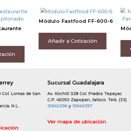
Módulo Fastfood FF-600-6
taurante
Mód
Añadir a Cotización
zación
errey
Sucursal Guadalajara
0 Col. Lomas de San
Av. Xóchitl 328 Col. Prados Tepeyac
C.P. 45050 Zapopan, Jalisco. Tels. (33)
cía, N.L.
15940296
y
15940297
Ver mapa de ubicación
icación