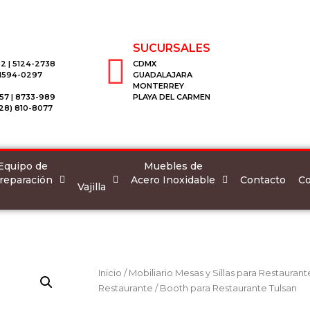
SUCURSALES
2 | 5124-2738
CDMX
 1594-0297
GUADALAJARA
MONTERREY
57 | 8733-989
PLAYA DEL CARMEN
28) 810-8077
Equipo de
Muebles de
reparación
Acero Inoxidable
Co
Contacto
Vajilla
Inicio
/
Mobiliario Mesas y Sillas para Restaurant
Restaurante
/ Booth para Restaurante Tulsan