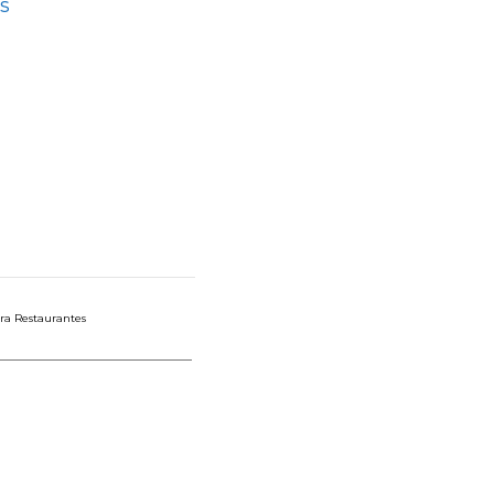
s
para Restaurantes