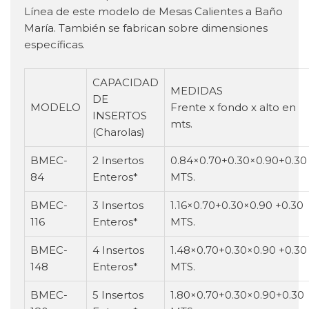
Línea de este modelo de Mesas Calientes a Baño
María. También se fabrican sobre dimensiones
específicas.
CAPACIDAD
MEDIDAS
DE
MODELO
Frente x fondo x alto en
INSERTOS
mts.
(Charolas)
BMEC-
2 Insertos
0.84×0.70+0.30×0.90+0.30
84
Enteros*
MTS.
BMEC-
3 Insertos
1.16×0.70+0.30×0.90 +0.30
116
Enteros*
MTS.
BMEC-
4 Insertos
1.48×0.70+0.30×0.90 +0.30
148
Enteros*
MTS.
BMEC-
5 Insertos
1.80×0.70+0.30×0.90+0.30