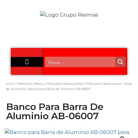
Acero Inoxidable
Inicio
/
Mobiliario Mesas y Sillas para Restaurantes
/
Sillas para Restaurante
/
Sillas
de Aluminio
/ Banco para Barra de Aluminio AB-06007
Banco Para Barra De
Aluminio AB-06007