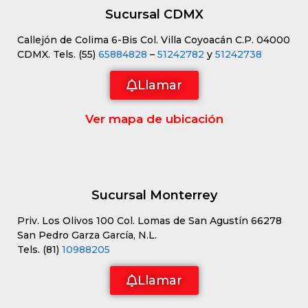
Sucursal CDMX
Callejón de Colima 6-Bis Col. Villa Coyoacán C.P. 04000
CDMX. Tels. (55)
65884828
–
51242782
y
51242738
Llamar
Ver mapa de ubicación
Sucursal Monterrey
Priv. Los Olivos 100 Col. Lomas de San Agustín 66278
San Pedro Garza García, N.L.
Tels. (81)
10988205
Llamar