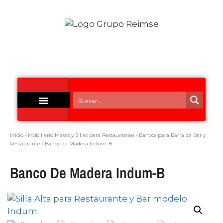
Acero Inoxidable
Inicio
/
Mobiliario Mesas y Sillas para Restaurantes
/
Bancos para Barra de Bar y
Restaurante
/ Banco de Madera Indum-B
Banco De Madera Indum-B