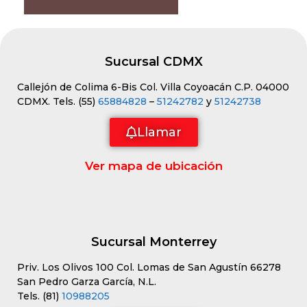
Sucursal CDMX
Callejón de Colima 6-Bis Col. Villa Coyoacán C.P. 04000
CDMX. Tels. (55)
65884828
–
51242782
y
51242738
Llamar
Ver mapa de ubicación
Sucursal Monterrey
Priv. Los Olivos 100 Col. Lomas de San Agustín 66278
San Pedro Garza García, N.L.
Tels. (81)
10988205