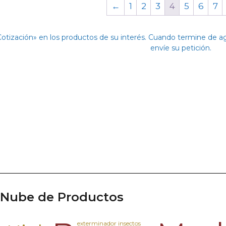
←
1
2
3
4
5
6
7
Cotización» en los productos de su interés. Cuando termine de 
envíe su petición.
Nube de Productos