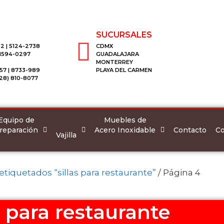
SUCURSALES
2 | 5124-2738
CDMX
 1594-0297
GUADALAJARA
MONTERREY
57 | 8733-989
PLAYA DEL CARMEN
28) 810-8077
Equipo de
Muebles de
reparación
Acero Inoxidable
Co
Contacto
Vajilla
tiquetados “sillas para restaurante”
/ Página 4
s para restaurante