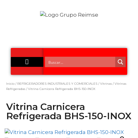
Acero Inoxidable
Inicio
/
REFRIGERADORES INDUSTRIALES Y COMERCIALES
/
Vitrinas
/
Vitrinas
Refrigeradas
/ Vitrina Carnicera Refrigerada BHS-150-INOX
Vitrina Carnicera
Refrigerada BHS-150-INOX