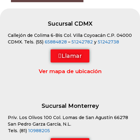
Sucursal CDMX
Callejón de Colima 6-Bis Col. Villa Coyoacán C.P. 04000
CDMX. Tels. (55)
65884828
–
51242782
y
51242738
Llamar
Ver mapa de ubicación
Sucursal Monterrey
Priv. Los Olivos 100 Col. Lomas de San Agustín 66278
San Pedro Garza García, N.L.
Tels. (81)
10988205