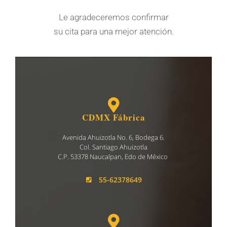
Le agradeceremos confirmar
su cita para una mejor atención.
CDMX Fábrica
Avenida Ahuizotla No. 6, Bodega 6.
Col. Santiago Ahuizotla
C.P. 53378 Naucalpan, Edo de México
55-62378649