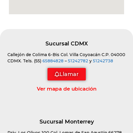
Sucursal CDMX
Callejón de Colima 6-Bis Col. Villa Coyoacán C.P. 04000
CDMX. Tels. (55)
65884828
–
51242782
y
51242738
Llamar
Ver mapa de ubicación
Sucursal Monterrey
Priv. Los Olivos 100 Col. Lomas de San Agustín 66278