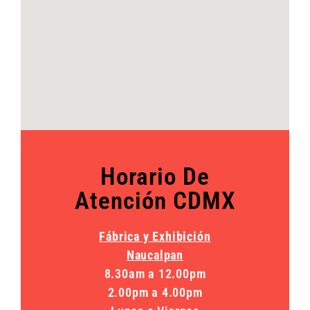
Horario De
Atención CDMX
Fábrica y Exhibición
Naucalpan
8.30am a 12.00pm
2.00pm a 4.00pm