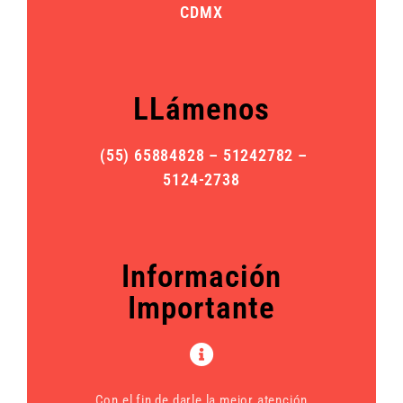
CDMX
LLámenos
(55) 65884828 – 51242782 –
5124-2738
Información
Importante
Con el fin de darle la mejor atención