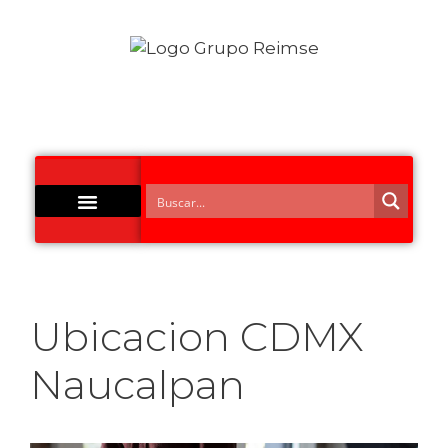
Acero Inoxidable
Ubicacion CDMX
Naucalpan