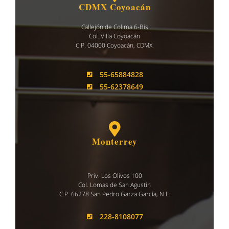
CDMX Coyoacán
Callejón de Colima 6-Bis
Col. Villa Coyoacán
C.P. 04000 Coyoacán, CDMX.
55-65884828
55-62378649
Monterrey
Priv. Los Olivos 100
Col. Lomas de San Agustín
C.P. 66278 San Pedro Garza García, N.L.
228-8108077