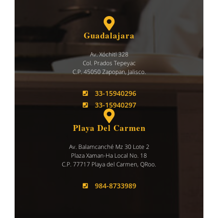
Guadalajara
Av. Xóchitl 328
Col. Prados Tepeyac
C.P. 45050 Zapopan, Jalisco.
33-15940296
33-15940297
Playa Del Carmen
Av. Balamcanché Mz 30 Lote 2
Plaza Xaman-Ha Local No. 18
C.P. 77717 Playa del Carmen, QRoo.
984-8733989