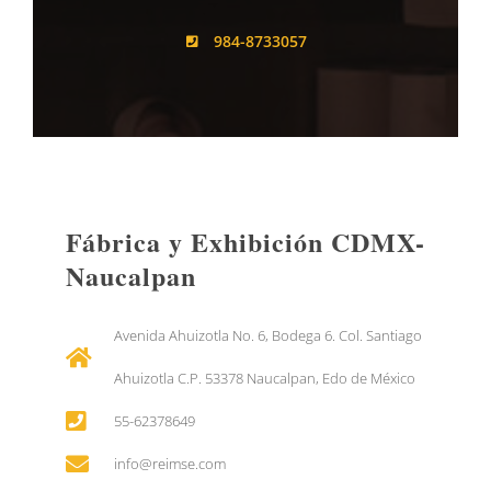
984-8733057
Fábrica y Exhibición CDMX-
Naucalpan
Avenida Ahuizotla No. 6, Bodega 6. Col. Santiago
Ahuizotla C.P. 53378 Naucalpan, Edo de México
55-62378649
info@reimse.com