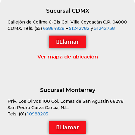
Sucursal CDMX
Callejón de Colima 6-Bis Col. Villa Coyoacán C.P. 04000
CDMX. Tels. (55)
65884828
–
51242782
y
51242738
Llamar
Ver mapa de ubicación
Sucursal Monterrey
Priv. Los Olivos 100 Col. Lomas de San Agustín 66278
San Pedro Garza García, N.L.
Tels. (81)
10988205
Llamar