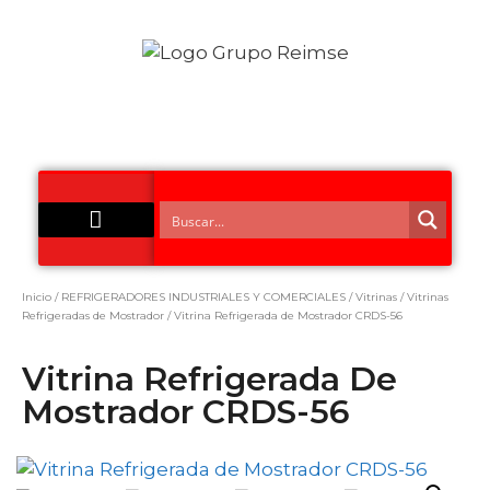
Acero Inoxidable
Inicio
/
REFRIGERADORES INDUSTRIALES Y COMERCIALES
/
Vitrinas
/
Vitrinas
Refrigeradas de Mostrador
/ Vitrina Refrigerada de Mostrador CRDS-56
Vitrina Refrigerada De
Mostrador CRDS-56