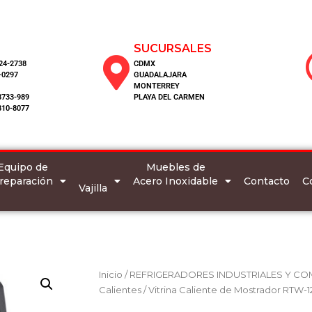
SUCURSALES
124-2738
CDMX
-0297
GUADALAJARA
MONTERREY
8733-989
PLAYA DEL CARMEN
810-8077
Equipo de
Muebles de
reparación
Acero Inoxidable
C
Contacto
Vajilla
Inicio
/
REFRIGERADORES INDUSTRIALES Y CO
Calientes
/ Vitrina Caliente de Mostrador RTW-1