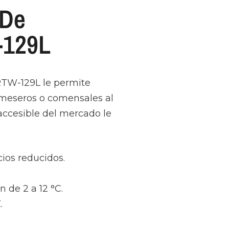
 De
-129L
 RTW-129L le permite
a meseros o comensales al
ccesible del mercado le
ios reducidos.
 de 2 a 12 °C.
.