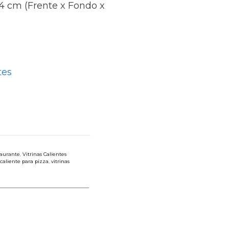
.4 cm (Frente x Fondo x
tes
taurante
,
Vitrinas Calientes
 caliente para pizza
,
vitrinas