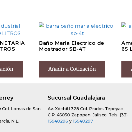
NETARIA
Baño Maria Electrico de
Ama
ITROS
Mostrador SB-4T
65 
zación
Añadir a Cotización
errey
Sucursal Guadalajara
0 Col. Lomas de San
Av. Xóchitl 328 Col. Prados Tepeyac
C.P. 45050 Zapopan, Jalisco. Tels. (33)
cía, N.L.
15940296
y
15940297