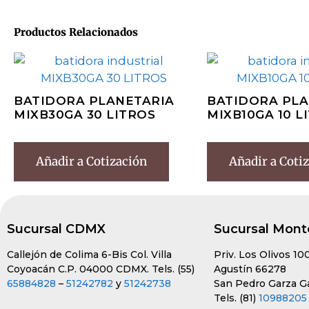
Productos Relacionados
BATIDORA PLANETARIA
BATIDORA PLA
MIXB30GA 30 LITROS
MIXB10GA 10 L
Añadir a Cotización
Añadir a Coti
Sucursal CDMX
Sucursal Mont
Callejón de Colima 6-Bis Col. Villa
Priv. Los Olivos 10
Coyoacán C.P. 04000 CDMX. Tels. (55)
Agustín 66278
65884828
–
51242782
y
51242738
San Pedro Garza Gar
Tels. (81)
10988205