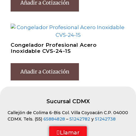
Añadir a Cotización
Congelador Profesional Acero
Inoxidable CVS-24-1S
Añadir a Cotización
Sucursal CDMX
Callejón de Colima 6-Bis Col. Villa Coyoacán C.P. 04000
CDMX. Tels. (55)
65884828
–
51242782
y
51242738
Llamar