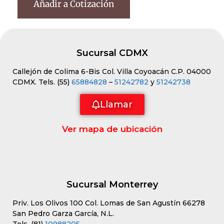
Añadir a Cotización
Sucursal CDMX
Callejón de Colima 6-Bis Col. Villa Coyoacán C.P. 04000
CDMX. Tels. (55)
65884828
–
51242782
y
51242738
Llamar
Ver mapa de ubicación
Sucursal Monterrey
Priv. Los Olivos 100 Col. Lomas de San Agustín 66278
San Pedro Garza García, N.L.
Tels. (81)
10988205