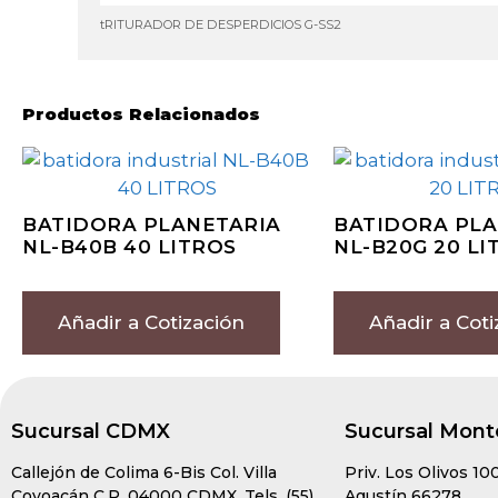
tRITURADOR DE DESPERDICIOS G-SS2
Productos Relacionados
BATIDORA PLANETARIA
BATIDORA PLA
NL-B40B 40 LITROS
NL-B20G 20 LI
Añadir a Cotización
Añadir a Coti
Sucursal CDMX
Sucursal Mont
Callejón de Colima 6-Bis Col. Villa
Priv. Los Olivos 10
Coyoacán C.P. 04000 CDMX. Tels. (55)
Agustín 66278