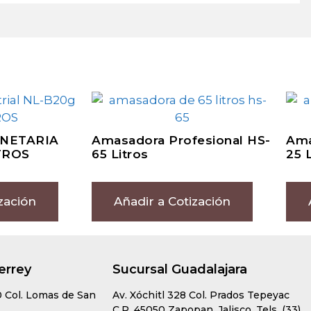
NETARIA
Amasadora Profesional HS-
Ama
TROS
65 Litros
25 
zación
Añadir a Cotización
errey
Sucursal Guadalajara
0 Col. Lomas de San
Av. Xóchitl 328 Col. Prados Tepeyac
C.P. 45050 Zapopan, Jalisco. Tels. (33)