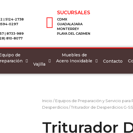
SUCURSALES
2 | 5124-2738
CDMX
 1594-0297
GUADALAJARA
MONTERREY
57 | 8733-989
PLAYA DEL CARMEN
28) 810-8077
Equipo de
Muebles de
reparación
Acero Inoxidable
Co
Contacto
Vajilla
Inicio
/
Equipos de Preparación y Servicio para
Desperdicios
/ Triturador de Desperdicios G-S
Triturador 