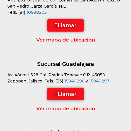
Priv. Los Olivos 100 Col. Lomas de San Agustín 66278
San Pedro Garza García, N.L.
Tels. (81)
10988205
Llamar
Ver mapa de ubicación
Sucursal Guadalajara
Av. Xóchitl 328 Col. Prados Tepeyac C.P. 45050
Zapopan, Jalisco. Tels. (33)
15940296
y
15940297
Llamar
Ver mapa de ubicación