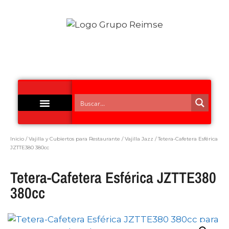
Acero Inoxidable
Inicio
/
Vajilla y Cubiertos para Restaurante
/
Vajilla Jazz
/ Tetera-Cafetera Esférica
JZTTE380 380cc
Tetera-Cafetera Esférica JZTTE380
380cc