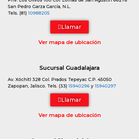
Priv. Los Olivos 100 Col. Lomas de San Agustín 66278
San Pedro Garza García, N.L.
Tels. (81)
10988205
Llamar
Ver mapa de ubicación
Sucursal Guadalajara
Av. Xóchitl 328 Col. Prados Tepeyac C.P. 45050
Zapopan, Jalisco. Tels. (33)
15940296
y
15940297
Llamar
Ver mapa de ubicación