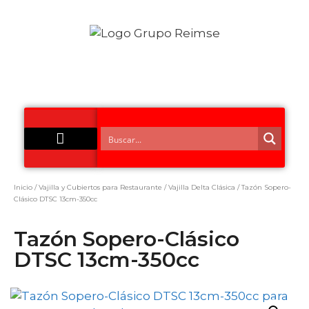
Acero Inoxidable
Inicio
/
Vajilla y Cubiertos para Restaurante
/
Vajilla Delta Clásica
/ Tazón Sopero-
Clásico DTSC 13cm-350cc
Tazón Sopero-Clásico
DTSC 13cm-350cc