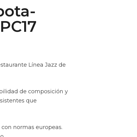
ota-
ZPC17
taurante Línea Jazz de
ibilidad de composición y
sistentes que
d con normas europeas.
o.