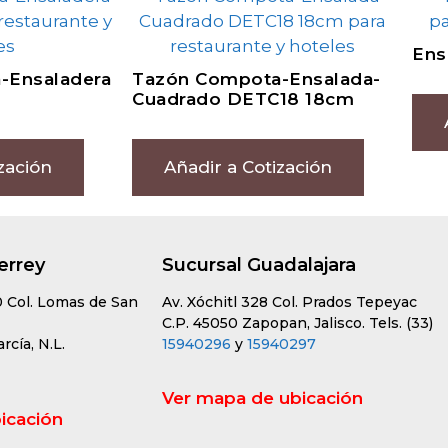
Ens
-Ensaladera
Tazón Compota-Ensalada-
Cuadrado DETC18 18cm
zación
Añadir a Cotización
errey
Sucursal Guadalajara
0 Col. Lomas de San
Av. Xóchitl 328 Col. Prados Tepeyac
C.P. 45050 Zapopan, Jalisco. Tels. (33)
cía, N.L.
15940296
y
15940297
Ver mapa de ubicación
icación