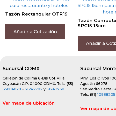
Tazón Rectangular OTR19
Tazón Compota
SPC15 15cm
Añadir a Cotización
Añadir a Coti
Sucursal CDMX
Sucursal Mont
Callejón de Colima 6-Bis Col. Villa
Priv. Los Olivos 10
Coyoacán C.P. 04000 CDMX. Tels. (55)
Agustín 66278
65884828
–
51242782
y
51242738
San Pedro Garza Gar
Tels. (81)
10988205
Ver mapa de ubicación
Ver mapa de ub