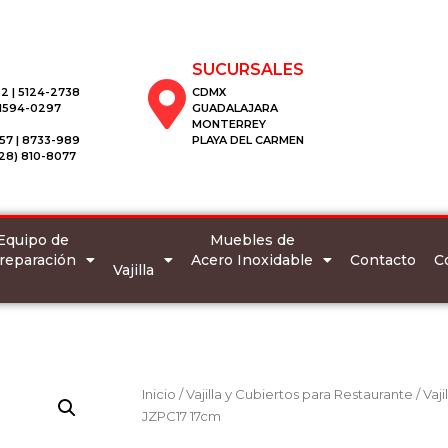
SUCURSALES
2 | 5124-2738
CDMX
 1594-0297
GUADALAJARA
MONTERREY
57 | 8733-989
PLAYA DEL CARMEN
28) 810-8077
Equipo de
Muebles de
reparación
Acero Inoxidable
C
Contacto
Vajilla
Inicio
/
Vajilla y Cubiertos para Restaurante
/
Vaji
JZPC17 17cm