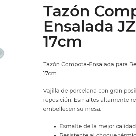
Tazón Comp
Ensalada J
17cm
Tazón Compota-Ensalada para Res
17cm.
Vajilla de porcelana con gran pos
reposición. Esmaltes altamente re
embellecen su mesa.
Esmalte de la mejor calida
Resistente al choque térmic